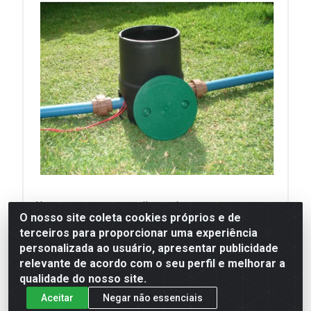
*Imagens meramente ilustrativas
O nosso site coleta cookies próprios e de
terceiros para proporcionar uma experiência
**Informações técnicas são de responsabilidade
personalizada ao usuário, apresentar publicidade
relevante de acordo com o seu perfil e melhorar a
do fabricante
qualidade do nosso site.
Aceitar
Negar não essenciais