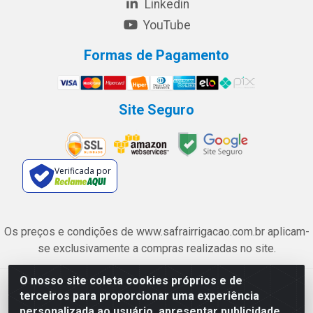
Linkedin
YouTube
Formas de Pagamento
Site Seguro
Verificada por
Os preços e condições de www.safrairrigacao.com.br aplicam-
se exclusivamente a compras realizadas no site.
O nosso site coleta cookies próprios e de
Safra Agrícola e Pecuária LTDA - Avenida Castelo Branco, 5330 -
terceiros para proporcionar uma experiência
Esplanada dos Anicuns, Goiânia/GO - CEP 74.433-205 - CNPJ
personalizada ao usuário, apresentar publicidade