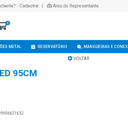
|
cliente? - Cadastrar
Área do Representante
0
ÕES METAL
RESERVATÓRIO
MANGUEIRAS E CONE
VOLTAR
RED 95CM
899956621632