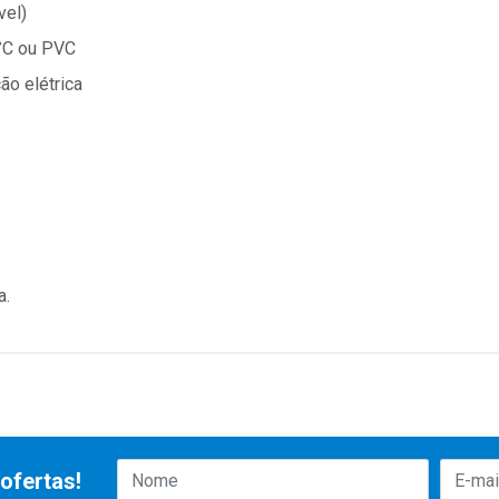
vel)
°C ou PVC
ção elétrica
a.
ofertas!