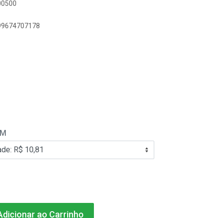
00500
899674707178
EM
dicionar ao Carrinho