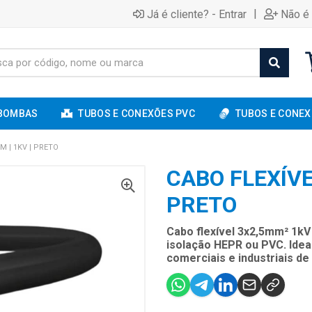
|
Já é cliente? - Entrar
Não é 
BOMBAS
TUBOS E CONEXÕES PVC
TUBOS E CONEX
M | 1KV | PRETO
CABO FLEXÍVE
PRETO
Cabo flexível 3x2,5mm² 1k
isolação HEPR ou PVC. Ideal
comerciais e industriais de