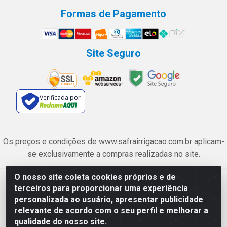
Formas de Pagamento
Site Seguro
Verificada por
Os preços e condições de www.safrairrigacao.com.br aplicam-
se exclusivamente a compras realizadas no site.
O nosso site coleta cookies próprios e de
Safra Agrícola e Pecuária LTDA - Avenida Castelo Branco, 5330 -
terceiros para proporcionar uma experiência
Esplanada dos Anicuns, Goiânia/GO - CEP 74.433-205 - CNPJ
personalizada ao usuário, apresentar publicidade
06.315.490/0001-00
relevante de acordo com o seu perfil e melhorar a
qualidade do nosso site.