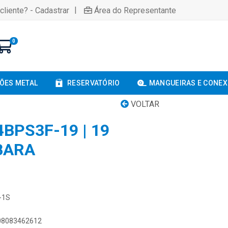
|
cliente? - Cadastrar
Área do Representante
0
ÕES METAL
RESERVATÓRIO
MANGUEIRAS E CONE
VOLTAR
BPS3F-19 | 19
BARA
-1S
908083462612