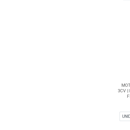
MOT
3CV |
F