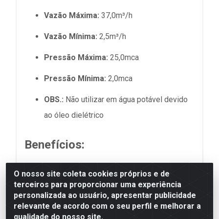
Vazão Máxima:
37,0m³/h
Vazão Mínima:
2,5m³/h
Pressão Máxima:
25,0mca
Pressão Mínima:
2,0mca
OBS.:
Não utilizar em água potável devido
ao óleo dielétrico
Benefícios:
Eficiência:
Alta capacidade de drenagem e
O nosso site coleta cookies próprios e de
terceiros para proporcionar uma experiência
tratamento de esgoto.
personalizada ao usuário, apresentar publicidade
relevante de acordo com o seu perfil e melhorar a
Durabilidade:
Construção robusta com
qualidade do nosso site.