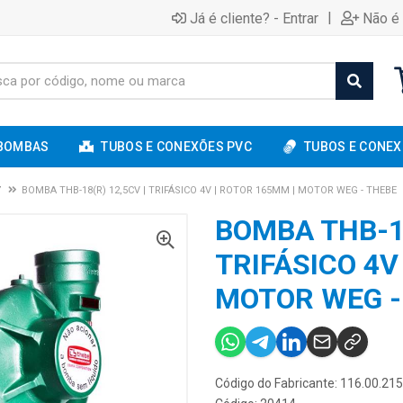
|
Já é cliente? - Entrar
Não é 
BOMBAS
TUBOS E CONEXÕES PVC
TUBOS E CONEX
V
BOMBA THB-18(R) 12,5CV | TRIFÁSICO 4V | ROTOR 165MM | MOTOR WEG - THEBE
BOMBA THB-18
TRIFÁSICO 4V
MOTOR WEG -
Código do Fabricante: 116.00.21