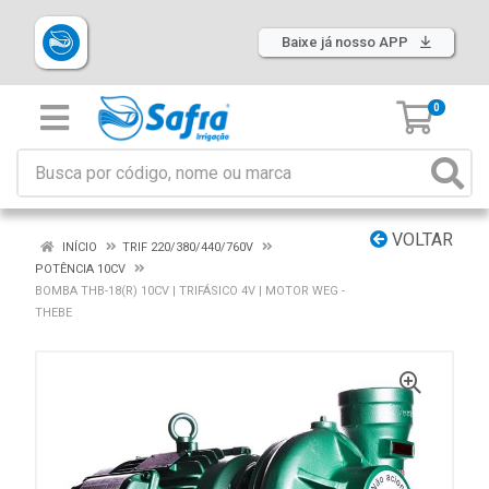
Baixe já nosso APP
0
VOLTAR
INÍCIO
TRIF 220/380/440/760V
POTÊNCIA 10CV
BOMBA THB-18(R) 10CV | TRIFÁSICO 4V | MOTOR WEG -
THEBE