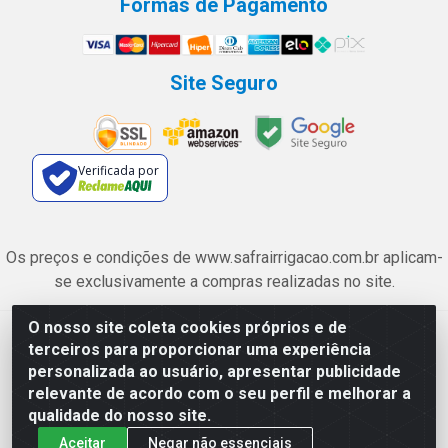
Formas de Pagamento
Site Seguro
Verificada por
Os preços e condições de www.safrairrigacao.com.br aplicam-
se exclusivamente a compras realizadas no site.
O nosso site coleta cookies próprios e de
Safra Agrícola e Pecuária LTDA - Avenida Castelo Branco, 5330 -
terceiros para proporcionar uma experiência
Esplanada dos Anicuns, Goiânia/GO - CEP 74.433-205 - CNPJ
personalizada ao usuário, apresentar publicidade
06.315.490/0001-00
relevante de acordo com o seu perfil e melhorar a
qualidade do nosso site.
Aceitar
Negar não essenciais