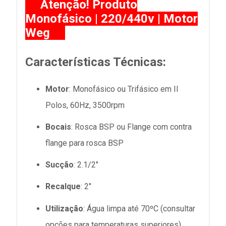
Atenção! Produto
Monofásico | 220/440v | Motor
Weg
Características Técnicas:
Motor
: Monofásico ou Trifásico em II
Polos, 60Hz, 3500rpm
Bocais
: Rosca BSP ou Flange com contra
flange para rosca BSP
Sucção
: 2.1/2"
Recalque
: 2"
Utilização
: Água limpa até 70ºC (consultar
opções para temperaturas superiores)