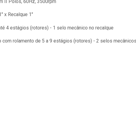
em II Polos, 60Hz, 3500rpm
1" x Recalque 1"
é 4 estágios (rotores) - 1 selo mecânico no recalque
o com rolamento de 5 a 9 estágios (rotores) - 2 selos mecânicos