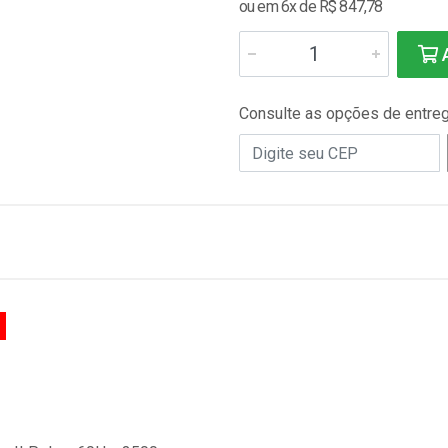
ou em 6x de R$ 847,78
A
Consulte as opções de entre
g