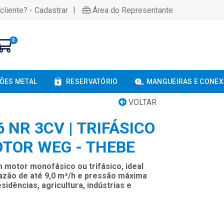
|
cliente? - Cadastrar
Área do Representante
0
ÕES METAL
RESERVATÓRIO
MANGUEIRAS E CONE
VOLTAR
 NR 3CV | TRIFÁSICO
OTOR WEG - THEBE
motor monofásico ou trifásico, ideal
azão de até 9,0 m³/h e pressão máxima
sidências, agricultura, indústrias e