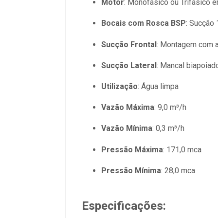
Motor
: Monofásico ou Trifásico 
Bocais com Rosca BSP
: Sucção 
Sucção Frontal
: Montagem com at
Sucção Lateral
: Mancal biapoiad
Utilização
: Água limpa
Vazão Máxima
: 9,0 m³/h
Vazão Mínima
: 0,3 m³/h
Pressão Máxima
: 171,0 mca
Pressão Mínima
: 28,0 mca
Especificações
: