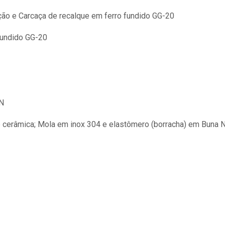
ão e Carcaça de recalque em ferro fundido GG-20
fundido GG-20
 N
e cerâmica; Mola em inox 304 e elastômero (borracha) em Buna 