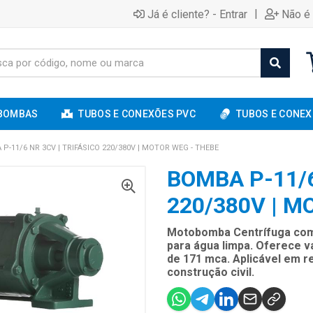
|
Já é cliente? - Entrar
Não é 
BOMBAS
TUBOS E CONEXÕES PVC
TUBOS E CONEX
P-11/6 NR 3CV | TRIFÁSICO 220/380V | MOTOR WEG - THEBE
BOMBA P-11/6
220/380V | M
Motobomba Centrífuga com 
para água limpa. Oferece v
de 171 mca. Aplicável em re
construção civil.