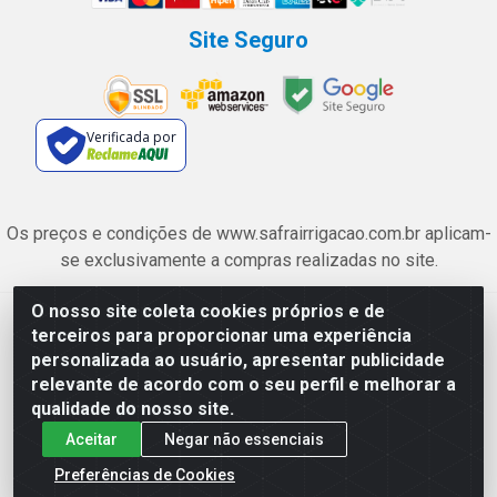
Site Seguro
Verificada por
Os preços e condições de www.safrairrigacao.com.br aplicam-
se exclusivamente a compras realizadas no site.
O nosso site coleta cookies próprios e de
Safra Agrícola e Pecuária LTDA - Avenida Castelo Branco, 5330 -
terceiros para proporcionar uma experiência
Esplanada dos Anicuns, Goiânia/GO - CEP 74.433-205 - CNPJ
personalizada ao usuário, apresentar publicidade
06.315.490/0001-00
relevante de acordo com o seu perfil e melhorar a
qualidade do nosso site.
Aceitar
Negar não essenciais
Preferências de Cookies