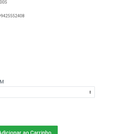
-00S
899425552408
EM
dicionar ao Carrinho