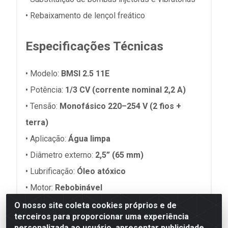
• Rebaixamento de lençol freático
Especificações Técnicas
• Modelo:
BMSI 2.5 11E
• Potência:
1/3 CV
(corrente nominal 2,2 A)
• Tensão:
Monofásico 220–254 V (2 fios +
terra)
• Aplicação:
Água limpa
• Diâmetro externo:
2,5” (65 mm)
• Lubrificação:
Óleo atóxico
• Motor:
Rebobinável
• Proteção elétrica:
Protetor térmico interno
O nosso site coleta cookies próprios e de
terceiros para proporcionar uma experiência
• Grau de proteção:
IP68
personalizada ao usuário, apresentar publicidade