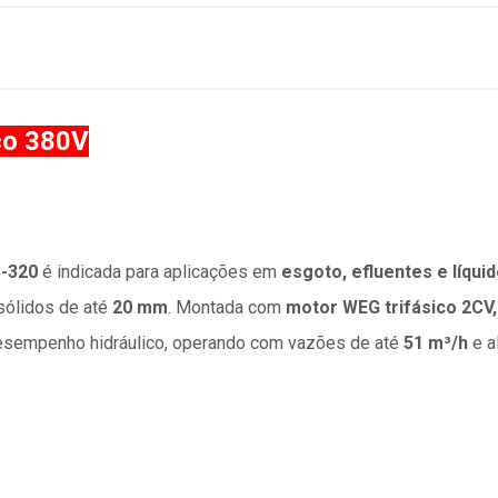
co 380V
-320
é indicada para aplicações em
esgoto, efluentes e líqui
sólidos de até
20 mm
. Montada com
motor WEG trifásico 2CV,
desempenho hidráulico, operando com vazões de até
51 m³/h
e a