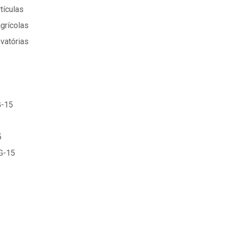
tículas
grícolas
vatórias
G-15
5
G-15