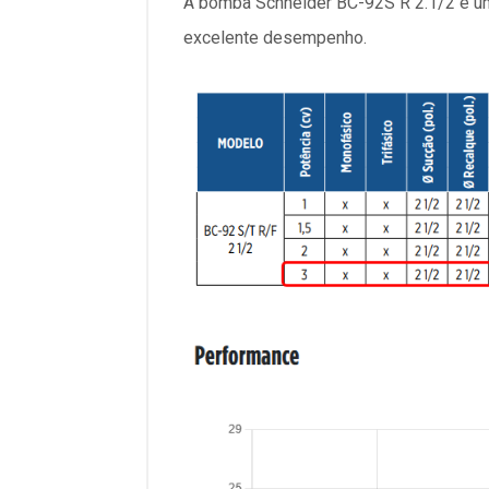
A bomba Schneider BC-92S R 2.1/2 é uma
excelente desempenho.