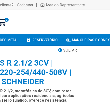
|
cliente? - Cadastrar
Área do Representante
0
ÕES METAL
RESERVATÓRIO
MANGUEIRAS E CONE
VOLTAR
 R 2.1/2 3CV |
20-254/440-508V |
 SCHNEIDER
R 2.1/2, monofásica de 3CV, com rotor
l para aplicações residenciais, agrícolas
m ferro fundido, oferece resistência,