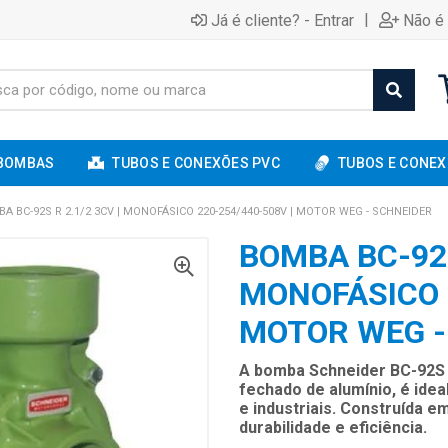
|
Já é cliente? - Entrar
Não é 
BOMBAS
TUBOS E CONEXÕES PVC
TUBOS E CONEX
A BC-92S R 2.1/2 3CV | MONOFÁSICO 220-254/440-508V | MOTOR WEG - SCHNEIDER
BOMBA BC-92S
MONOFÁSICO 2
MOTOR WEG -
A bomba Schneider BC-92S 
fechado de alumínio, é idea
e industriais. Construída e
durabilidade e eficiência.