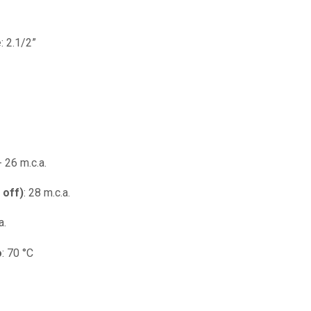
e
: 2.1/2”
 - 26 m.c.a.
 off)
: 28 m.c.a.
a.
o
: 70 °C