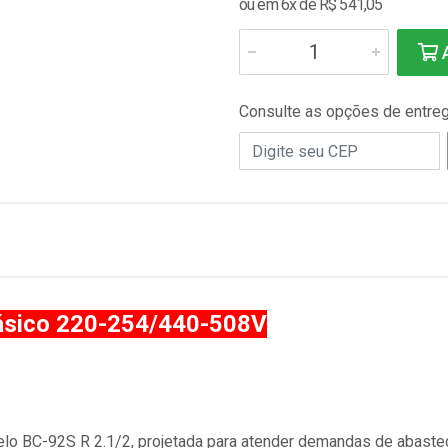
ou em 6x de R$ 541,05
A
Consulte as opções de entre
ásico 220-254/440-508V
BC-92S R 2.1/2, projetada para atender demandas de abastecim