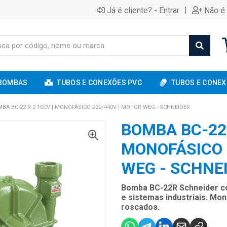
|
Já é cliente? - Entrar
Não é 
BOMBAS
TUBOS E CONEXÕES PVC
TUBOS E CONEX
BA BC-22 R 2 10CV | MONOFÁSICO 220/440V | MOTOR WEG - SCHNEIDER
BOMBA BC-22 
MONOFÁSICO 
WEG - SCHNE
Bomba BC-22R Schneider co
e sistemas industriais. Mo
roscados.