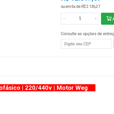
ou em 6x de R$ 2.136,27
A
Consulte as opções de entre
fásico | 220/440v | Motor Weg