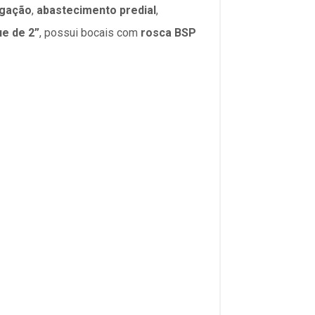
igação
,
abastecimento predial
,
ue de 2”
, possui bocais com
rosca BSP