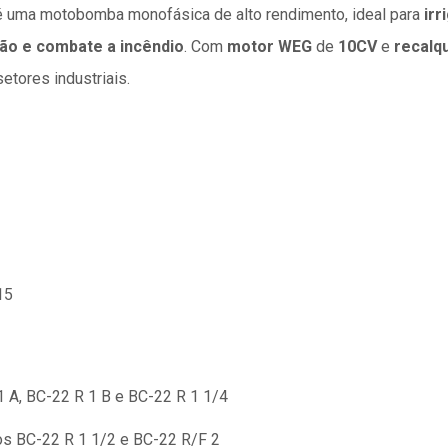
 uma motobomba monofásica de alto rendimento, ideal para
irr
ão e combate a incêndio
. Com
motor WEG
de
10CV
e
recalq
etores industriais.
15
 A, BC-22 R 1 B e BC-22 R 1 1/4
os BC-22 R 1 1/2 e BC-22 R/F 2