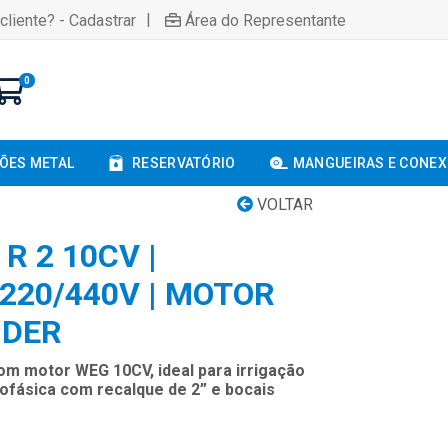
|
cliente? - Cadastrar
Área do Representante
0
ÕES METAL
RESERVATÓRIO
MANGUEIRAS E CONE
VOLTAR
R 2 10CV |
220/440V | MOTOR
IDER
m motor WEG 10CV, ideal para irrigação
nofásica com recalque de 2” e bocais