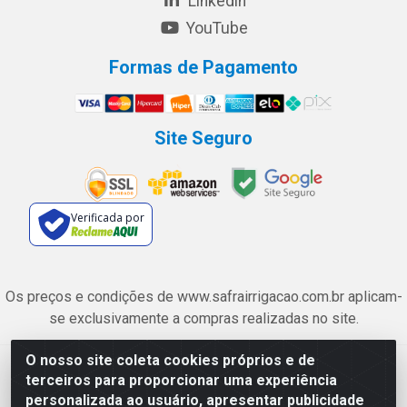
Linkedin
YouTube
Formas de Pagamento
Site Seguro
Verificada por
Os preços e condições de www.safrairrigacao.com.br aplicam-
se exclusivamente a compras realizadas no site.
O nosso site coleta cookies próprios e de
Safra Agrícola e Pecuária LTDA - Avenida Castelo Branco, 5330 -
terceiros para proporcionar uma experiência
Esplanada dos Anicuns, Goiânia/GO - CEP 74.433-205 - CNPJ
personalizada ao usuário, apresentar publicidade