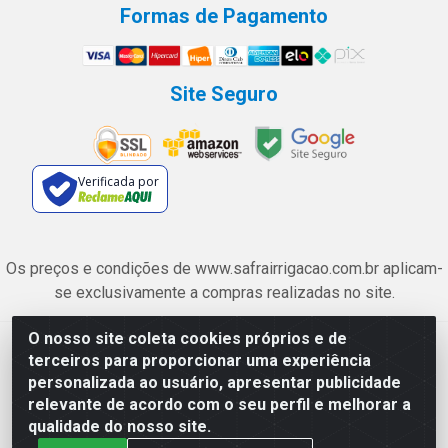
Formas de Pagamento
Site Seguro
Verificada por
Os preços e condições de www.safrairrigacao.com.br aplicam-
se exclusivamente a compras realizadas no site.
O nosso site coleta cookies próprios e de
Safra Agrícola e Pecuária LTDA - Avenida Castelo Branco, 5330 -
terceiros para proporcionar uma experiência
Esplanada dos Anicuns, Goiânia/GO - CEP 74.433-205 - CNPJ
personalizada ao usuário, apresentar publicidade
06.315.490/0001-00
relevante de acordo com o seu perfil e melhorar a
qualidade do nosso site.