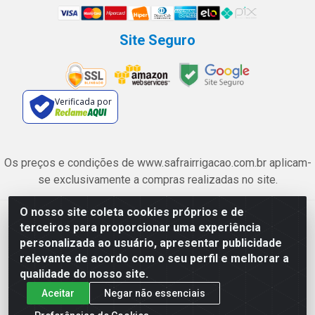
Site Seguro
Verificada por
Os preços e condições de www.safrairrigacao.com.br aplicam-
se exclusivamente a compras realizadas no site.
O nosso site coleta cookies próprios e de
Safra Agrícola e Pecuária LTDA - Avenida Castelo Branco, 5330 -
terceiros para proporcionar uma experiência
Esplanada dos Anicuns, Goiânia/GO - CEP 74.433-205 - CNPJ
personalizada ao usuário, apresentar publicidade
06.315.490/0001-00
relevante de acordo com o seu perfil e melhorar a
qualidade do nosso site.
Aceitar
Negar não essenciais