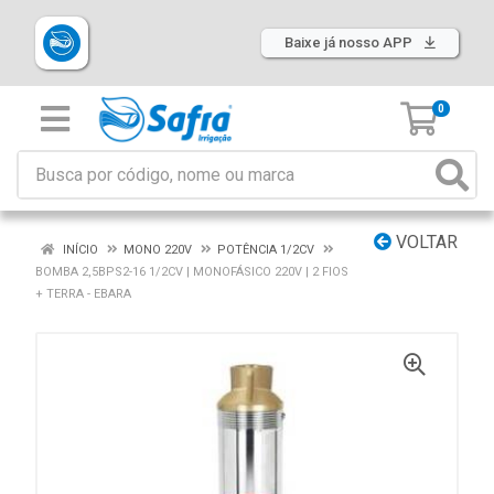
Baixe já nosso APP
0
VOLTAR
INÍCIO
MONO 220V
POTÊNCIA 1/2CV
BOMBA 2,5BPS2-16 1/2CV | MONOFÁSICO 220V | 2 FIOS
+ TERRA - EBARA