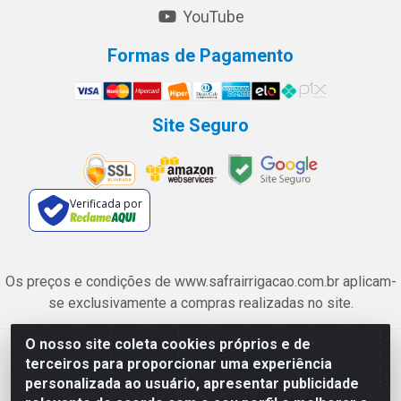
YouTube
Formas de Pagamento
Site Seguro
Verificada por
Os preços e condições de www.safrairrigacao.com.br aplicam-
se exclusivamente a compras realizadas no site.
O nosso site coleta cookies próprios e de
Safra Agrícola e Pecuária LTDA - Avenida Castelo Branco, 5330 -
terceiros para proporcionar uma experiência
Esplanada dos Anicuns, Goiânia/GO - CEP 74.433-205 - CNPJ
personalizada ao usuário, apresentar publicidade
06.315.490/0001-00