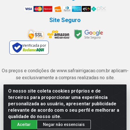
Site Seguro
Verificada por
Os preços e condições de www.safrairrigacao.com.br aplicam-
se exclusivamente a compras realizadas no site.
O nosso site coleta cookies próprios e de
Safra Agrícola e Pecuária LTDA - Avenida Castelo Branco, 5330 -
terceiros para proporcionar uma experiência
Esplanada dos Anicuns, Goiânia/GO - CEP 74.433-205 - CNPJ
personalizada ao usuário, apresentar publicidade
06.315.490/0001-00
relevante de acordo com o seu perfil e melhorar a
qualidade do nosso site.
Aceitar
Negar não essenciais