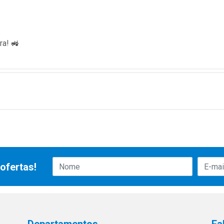
ra! 🚜
ofertas!