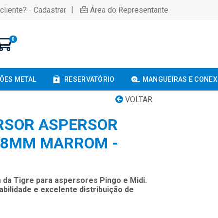
|
cliente? - Cadastrar
Área do Representante
0
ÕES METAL
RESERVATÓRIO
MANGUEIRAS E CONE
VOLTAR
RSOR ASPERSOR
3.8MM MARROM -
 da Tigre para aspersores Pingo e Midi.
bilidade e excelente distribuição de