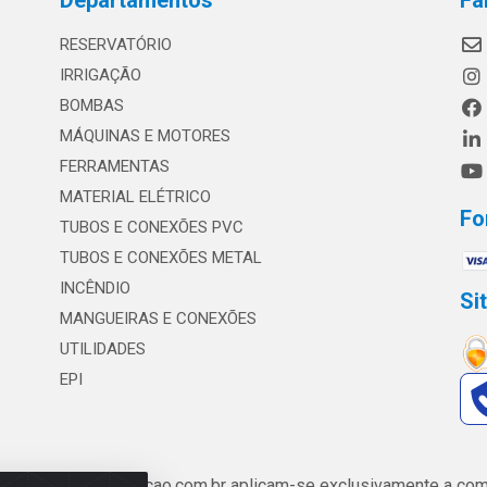
Departamentos
Fa
RESERVATÓRIO
IRRIGAÇÃO
BOMBAS
MÁQUINAS E MOTORES
FERRAMENTAS
MATERIAL ELÉTRICO
Fo
TUBOS E CONEXÕES PVC
TUBOS E CONEXÕES METAL
INCÊNDIO
Si
MANGUEIRAS E CONEXÕES
UTILIDADES
EPI
de www.safrairrigacao.com.br aplicam-se exclusivamente a comp