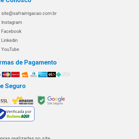
le Conosco
site@safrairrigacao.com.br
Instagram
Facebook
Linkedin
YouTube
rmas de Pagamento
te Seguro
Verificada por
ras realizadas no site.