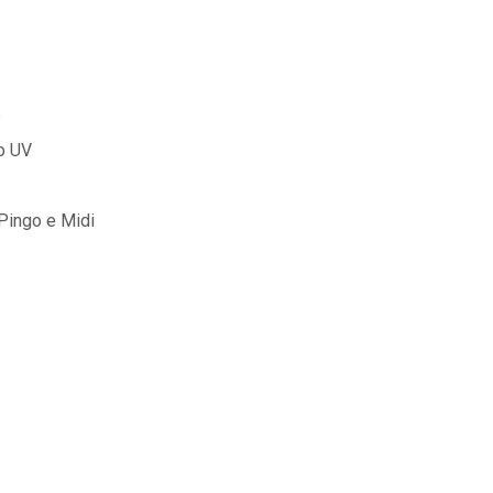
e
ão UV
Pingo e Midi