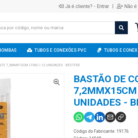
|
Já é cliente? - Entrar
Não é 
BOMBAS
TUBOS E CONEXÕES PVC
TUBOS E CONEX
TE 7,2MMX15CM | FINO | 12 UNIDADES - BESTFER
BASTÃO DE C
7,2MMX15CM |
UNIDADES - 
Código do Fabricante: 19176