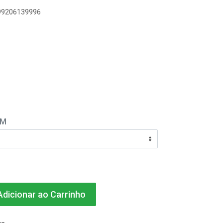
899206139996
EM
dicionar ao Carrinho