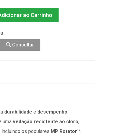
dicionar ao Carrinho
ga
Consultar
ua
durabilidade
e
desempenho
ta uma
vedação resistente ao cloro
,
 incluindo os populares
MP Rotator™
.