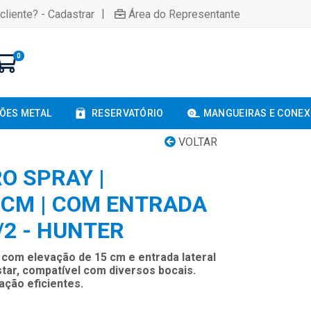
|
cliente? - Cadastrar
Área do Representante
0
ÕES METAL
RESERVATÓRIO
MANGUEIRAS E CONE
VOLTAR
O SPRAY |
 CM | COM ENTRADA
/2 - HUNTER
com elevação de 15 cm e entrada lateral
ustar, compatível com diversos bocais.
gação eficientes.