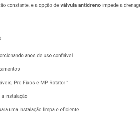
ção constante, e a opção de
válvula antidreno
impede a drenage
s
porcionando anos de uso confiável
azamentos
áveis, Pro Fixos e MP Rotator™
o a instalação
ara uma instalação limpa e eficiente