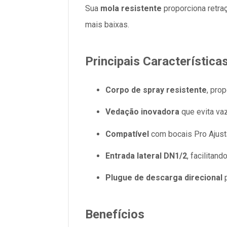
Sua
mola resistente
proporciona retra
mais baixas.
Principais Característica
Corpo de spray resistente
, pro
Vedação inovadora
que evita v
Compatível
com bocais Pro Ajust
Entrada lateral DN1/2
, facilitand
Plugue de descarga direcional
p
Benefícios