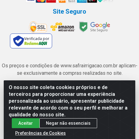
Site Seguro
Verificada por
Os preços e condições de www.safrairrigacao.com.br aplicam-
se exclusivamente a compras realizadas no site.
O nosso site coleta cookies próprios e de
Safra Agrícola e Pecuária LTDA - Avenida Castelo Branco, 5330 -
terceiros para proporcionar uma experiência
Esplanada dos Anicuns, Goiânia/GO - CEP 74.433-205 - CNPJ
personalizada ao usuário, apresentar publicidade
06.315.490/0001-00
relevante de acordo com o seu perfil e melhorar a
qualidade do nosso site.
Aceitar
Negar não essenciais
Preferências de Cookies