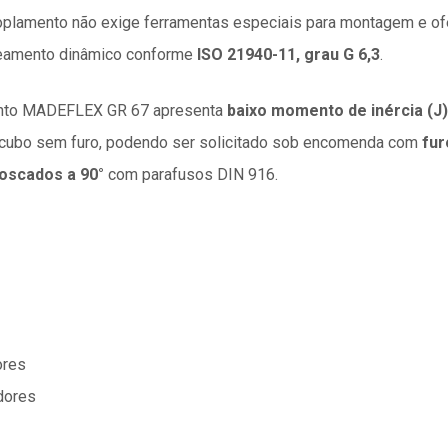
oplamento não exige ferramentas especiais para montagem e ofe
nceamento dinâmico conforme
ISO 21940-11, grau G 6,3
.
ento MADEFLEX GR 67 apresenta
baixo momento de inércia (J)
 cubo sem furo, podendo ser solicitado sob encomenda com
fur
roscados a 90°
com parafusos DIN 916.
ores
adores