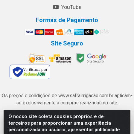
YouTube
Formas de Pagamento
Site Seguro
Verificada por
Os preços e condições de www.safrairrigacao.com.br aplicam-
se exclusivamente a compras realizadas no site.
O nosso site coleta cookies próprios e de
Safra Agrícola e Pecuária LTDA - Avenida Castelo Branco, 5330 -
terceiros para proporcionar uma experiência
Esplanada dos Anicuns, Goiânia/GO - CEP 74.433-205 - CNPJ
personalizada ao usuário, apresentar publicidade
06.315.490/0001-00