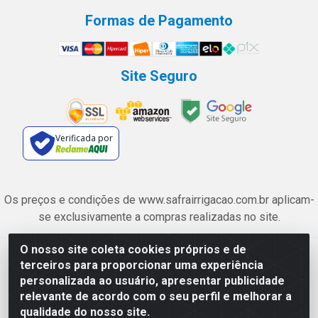
Formas de Pagamento
Site Seguro
Verificada por
Os preços e condições de www.safrairrigacao.com.br aplicam-
se exclusivamente a compras realizadas no site.
O nosso site coleta cookies próprios e de
Safra Agrícola e Pecuária LTDA - Avenida Castelo Branco, 5330 -
terceiros para proporcionar uma experiência
Esplanada dos Anicuns, Goiânia/GO - CEP 74.433-205 - CNPJ
personalizada ao usuário, apresentar publicidade
06.315.490/0001-00
relevante de acordo com o seu perfil e melhorar a
qualidade do nosso site.