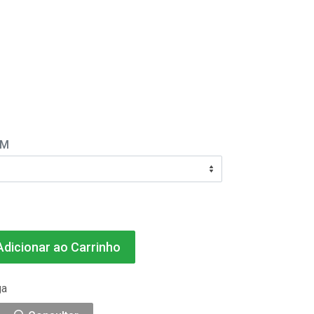
EM
dicionar ao Carrinho
ga