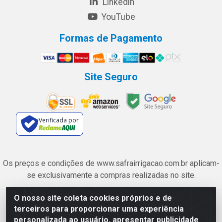
Linkedin
YouTube
Formas de Pagamento
Site Seguro
Verificada por
Os preços e condições de www.safrairrigacao.com.br aplicam-
se exclusivamente a compras realizadas no site.
O nosso site coleta cookies próprios e de
Safra Agrícola e Pecuária LTDA - Avenida Castelo Branco, 5330 -
terceiros para proporcionar uma experiência
Esplanada dos Anicuns, Goiânia/GO - CEP 74.433-205 - CNPJ
personalizada ao usuário, apresentar publicidade