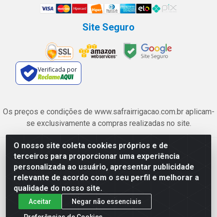
Site Seguro
Verificada por
Os preços e condições de www.safrairrigacao.com.br aplicam-
se exclusivamente a compras realizadas no site.
O nosso site coleta cookies próprios e de
Safra Agrícola e Pecuária LTDA - Avenida Castelo Branco, 5330 -
terceiros para proporcionar uma experiência
Esplanada dos Anicuns, Goiânia/GO - CEP 74.433-205 - CNPJ
personalizada ao usuário, apresentar publicidade
06.315.490/0001-00
relevante de acordo com o seu perfil e melhorar a
qualidade do nosso site.
Aceitar
Negar não essenciais
Preferências de Cookies