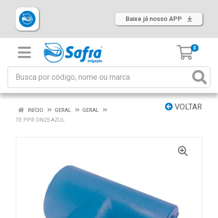
Baixe já nosso APP
0
VOLTAR
INÍCIO
GERAL
GERAL
TE PPR DN25 AZUL