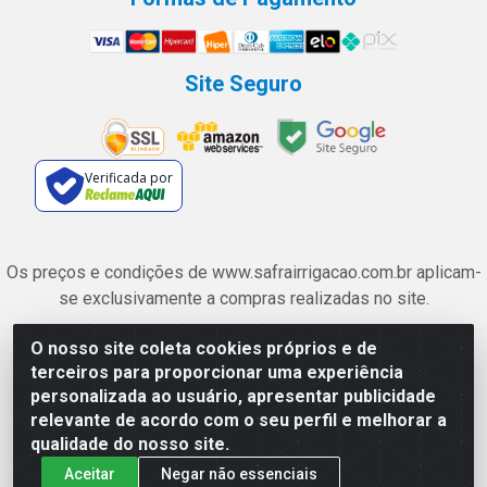
Site Seguro
Verificada por
Os preços e condições de www.safrairrigacao.com.br aplicam-
se exclusivamente a compras realizadas no site.
O nosso site coleta cookies próprios e de
Safra Agrícola e Pecuária LTDA - Avenida Castelo Branco, 5330 -
terceiros para proporcionar uma experiência
Esplanada dos Anicuns, Goiânia/GO - CEP 74.433-205 - CNPJ
personalizada ao usuário, apresentar publicidade
06.315.490/0001-00
relevante de acordo com o seu perfil e melhorar a
qualidade do nosso site.
Aceitar
Negar não essenciais