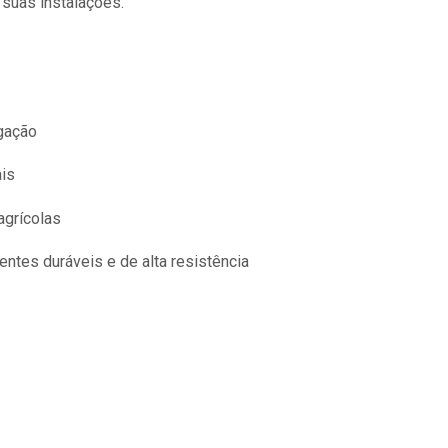
 suas instalações.
gação
is
agrícolas
tes duráveis e de alta resistência