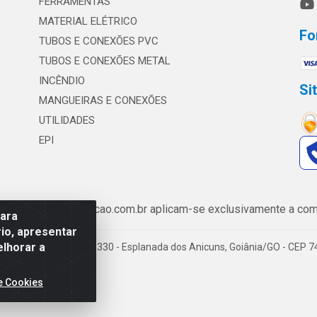
FERRAMENTAS
MATERIAL ELÉTRICO
Fo
TUBOS E CONEXÕES PVC
TUBOS E CONEXÕES METAL
INCÊNDIO
Si
MANGUEIRAS E CONEXÕES
UTILIDADES
EPI
de www.safrairrigacao.com.br aplicam-se exclusivamente a comp
para
io, apresentar
elhorar a
enida Castelo Branco, 5330 - Esplanada dos Anicuns, Goiânia/GO - CEP 
e Cookies