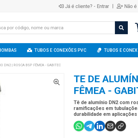
|
Já é cliente? - Entrar
Não é 
BOMBAS
TUBOS E CONEXÕES PVC
TUBOS E CONEX
IO DN2 | ROSCA BSP FÊMEA - GABITEC
TE DE ALUMÍN
FÊMEA - GAB
Tê de alumínio DN2 com ros
ramificações em tubulações
durabilidade em aplicações d