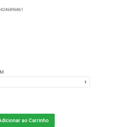
894246896861
EM
dicionar ao Carrinho