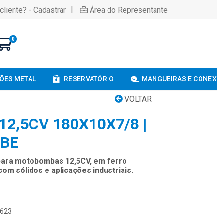
|
cliente? - Cadastrar
Área do Representante
0
ÕES METAL
RESERVATÓRIO
MANGUEIRAS E CONE
VOLTAR
12,5CV 180X10X7/8 |
EBE
para motobombas 12,5CV, em ferro
 com sólidos e aplicações industriais.
1623