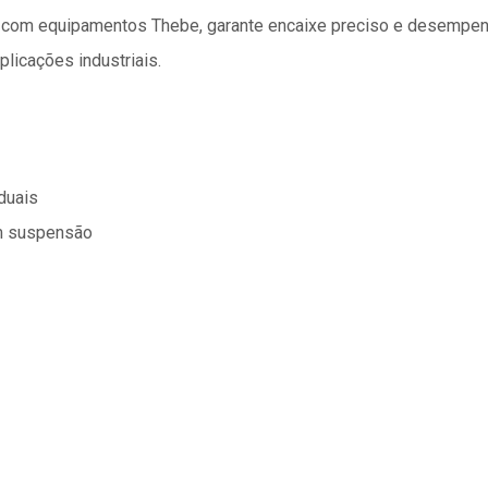
e com equipamentos Thebe, garante encaixe preciso e desempenho
licações industriais.
duais
em suspensão