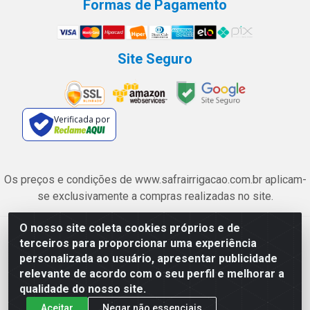
Formas de Pagamento
Site Seguro
Verificada por
Os preços e condições de www.safrairrigacao.com.br aplicam-
se exclusivamente a compras realizadas no site.
O nosso site coleta cookies próprios e de
Safra Agrícola e Pecuária LTDA - Avenida Castelo Branco, 5330 -
terceiros para proporcionar uma experiência
Esplanada dos Anicuns, Goiânia/GO - CEP 74.433-205 - CNPJ
personalizada ao usuário, apresentar publicidade
06.315.490/0001-00
relevante de acordo com o seu perfil e melhorar a
qualidade do nosso site.
Aceitar
Negar não essenciais