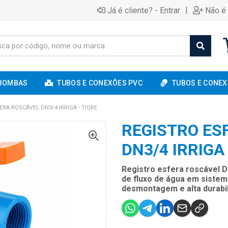
|
Já é cliente? - Entrar
Não é 
BOMBAS
TUBOS E CONEXÕES PVC
TUBOS E CONEX
ERA ROSCÁVEL DN3/4 IRRIGA - TIGRE
REGISTRO ES
DN3/4 IRRIGA 
Registro esfera roscável D
de fluxo de água em sistem
desmontagem e alta durabil