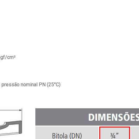
kgf/cm²
à pressão nominal PN (25°C)