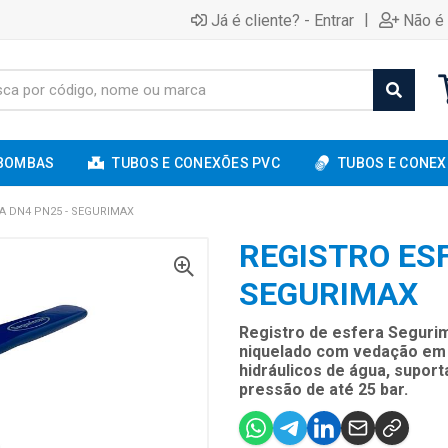
|
Já é cliente? - Entrar
Não é 
BOMBAS
TUBOS E CONEXÕES PVC
TUBOS E CONEX
A DN4 PN25 - SEGURIMAX
REGISTRO ES
SEGURIMAX
Registro de esfera Segurim
niquelado com vedação em T
hidráulicos de água, supor
pressão de até 25 bar.