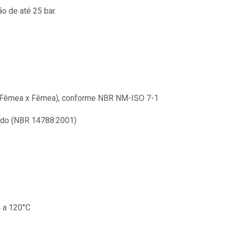
o de até 25 bar.
(Fêmea x Fêmea), conforme NBR NM-ISO 7-1
lado (NBR 14788:2001)
C a 120°C