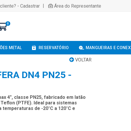
|
cliente? - Cadastrar
Área do Representante
0
ÕES METAL
RESERVATÓRIO
MANGUEIRAS E CONE
VOLTAR
FERA DN4 PN25 -
ax 4", classe PN25, fabricado em latão
eflon (PTFE). Ideal para sistemas
ta temperaturas de -20°C a 120°C e