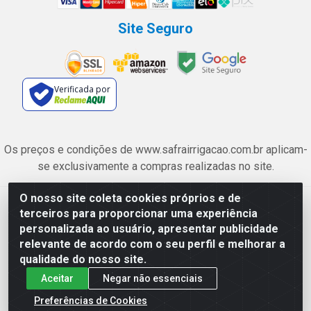
Site Seguro
Verificada por
Os preços e condições de www.safrairrigacao.com.br aplicam-
se exclusivamente a compras realizadas no site.
O nosso site coleta cookies próprios e de
Safra Agrícola e Pecuária LTDA - Avenida Castelo Branco, 5330 -
terceiros para proporcionar uma experiência
Esplanada dos Anicuns, Goiânia/GO - CEP 74.433-205 - CNPJ
personalizada ao usuário, apresentar publicidade
06.315.490/0001-00
relevante de acordo com o seu perfil e melhorar a
qualidade do nosso site.
Aceitar
Negar não essenciais
Preferências de Cookies