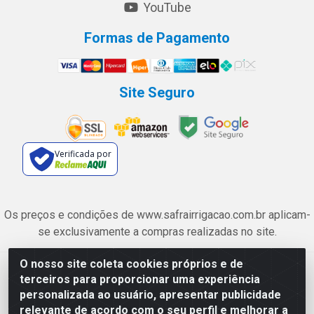
YouTube
Formas de Pagamento
Site Seguro
Verificada por
Os preços e condições de www.safrairrigacao.com.br aplicam-
se exclusivamente a compras realizadas no site.
O nosso site coleta cookies próprios e de
Safra Agrícola e Pecuária LTDA - Avenida Castelo Branco, 5330 -
terceiros para proporcionar uma experiência
Esplanada dos Anicuns, Goiânia/GO - CEP 74.433-205 - CNPJ
personalizada ao usuário, apresentar publicidade
06.315.490/0001-00
relevante de acordo com o seu perfil e melhorar a