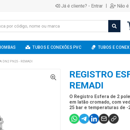
|
Já é cliente? - Entrar
Não é 
BOMBAS
TUBOS E CONEXÕES PVC
TUBOS E CONEX
A DN2 PN25 - REMADI
REGISTRO ES
REMADI
O Registro Esfera de 2 po
em latão cromado, com ved
25 bar e temperaturas de -