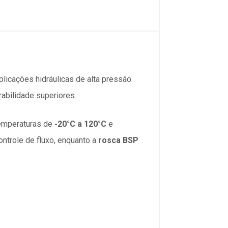
plicações hidráulicas de alta pressão.
rabilidade superiores.
temperaturas de
-20°C a 120°C
e
ontrole de fluxo, enquanto a
rosca BSP