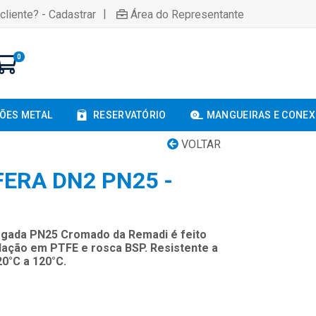
|
cliente? - Cadastrar
Área do Representante
0
ÕES METAL
RESERVATÓRIO
MANGUEIRAS E CONE
VOLTAR
FERA DN2 PN25 -
legada PN25 Cromado da Remadi é feito
ação em PTFE e rosca BSP. Resistente a
20°C a 120°C.