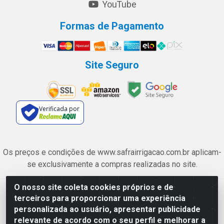
YouTube
Formas de Pagamento
Site Seguro
Verificada por
Os preços e condições de www.safrairrigacao.com.br aplicam-
se exclusivamente a compras realizadas no site.
O nosso site coleta cookies próprios e de
Safra Agrícola e Pecuária LTDA - Avenida Castelo Branco, 5330 -
terceiros para proporcionar uma experiência
Esplanada dos Anicuns, Goiânia/GO - CEP 74.433-205 - CNPJ
personalizada ao usuário, apresentar publicidade
06.315.490/0001-00
relevante de acordo com o seu perfil e melhorar a