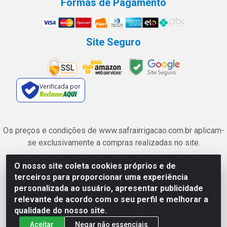
Formas de Pagamento
Site Seguro
Verificada por
Os preços e condições de www.safrairrigacao.com.br aplicam-
se exclusivamente a compras realizadas no site.
O nosso site coleta cookies próprios e de
Safra Agrícola e Pecuária LTDA - Avenida Castelo Branco, 5330 -
terceiros para proporcionar uma experiência
Esplanada dos Anicuns, Goiânia/GO - CEP 74.433-205 - CNPJ
personalizada ao usuário, apresentar publicidade
06.315.490/0001-00
relevante de acordo com o seu perfil e melhorar a
qualidade do nosso site.
Aceitar
Negar não essenciais