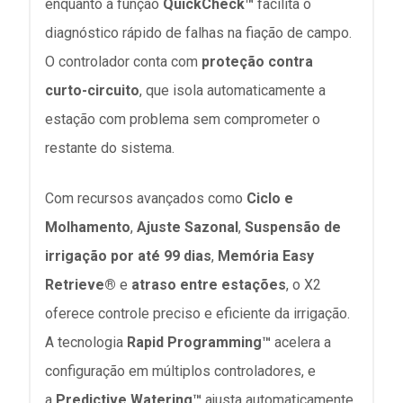
enquanto a função
QuickCheck™
facilita o
diagnóstico rápido de falhas na fiação de campo.
O controlador conta com
proteção contra
curto-circuito
, que isola automaticamente a
estação com problema sem comprometer o
restante do sistema.
Com recursos avançados como
Ciclo e
Molhamento
,
Ajuste Sazonal
,
Suspensão de
irrigação por até 99 dias
,
Memória Easy
Retrieve®
e
atraso entre estações
, o X2
oferece controle preciso e eficiente da irrigação.
A tecnologia
Rapid Programming™
acelera a
configuração em múltiplos controladores, e
a
Predictive Watering™
ajusta automaticamente