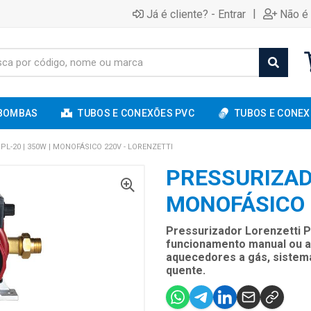
|
Já é cliente? - Entrar
Não é 
BOMBAS
TUBOS E CONEXÕES PVC
TUBOS E CONEX
L-20 | 350W | MONOFÁSICO 220V - LORENZETTI
PRESSURIZADO
MONOFÁSICO 
Pressurizador Lorenzetti 
funcionamento manual ou au
aquecedores a gás, sistema
quente.