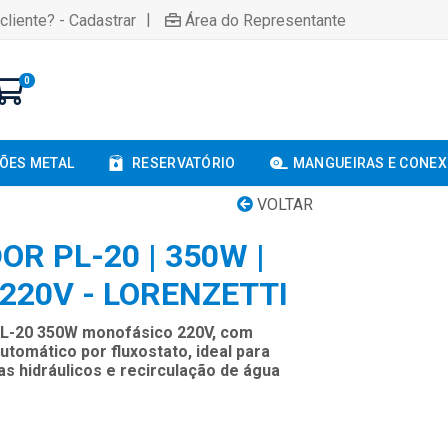
|
cliente? - Cadastrar
Área do Representante
0
ÕES METAL
RESERVATÓRIO
MANGUEIRAS E CONE
VOLTAR
R PL-20 | 350W |
220V - LORENZETTI
PL-20 350W monofásico 220V, com
tomático por fluxostato, ideal para
s hidráulicos e recirculação de água