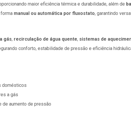
roporcionando maior eficiência térmica e durabilidade, além de
ba
e forma
manual ou automática por fluxostato
, garantindo versa
a gás
,
recirculação de água quente
,
sistemas de aquecimen
egurando conforto, estabilidade de pressão e eficiência hidráulic
os domésticos
res a gás
de de aumento de pressão