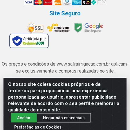
Site Seguro
Verificada por
Os preços e condições de www.safrairrigacao.com.br aplicam-
se exclusivamente a compras realizadas no site.
O nosso site coleta cookies próprios e de
Safra Agrícola e Pecuária LTDA - Avenida Castelo Branco, 5330 -
terceiros para proporcionar uma experiência
Esplanada dos Anicuns, Goiânia/GO - CEP 74.433-205 - CNPJ
personalizada ao usuário, apresentar publicidade
06.315.490/0001-00
relevante de acordo com o seu perfil e melhorar a
qualidade do nosso site.
Aceitar
Negar não essenciais
Preferências de Cookies