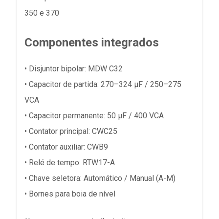
350 e 370
Componentes integrados
• Disjuntor bipolar: MDW C32
• Capacitor de partida: 270–324 μF / 250–275
VCA
• Capacitor permanente: 50 μF / 400 VCA
• Contator principal: CWC25
• Contator auxiliar: CWB9
• Relé de tempo: RTW17-A
• Chave seletora: Automático / Manual (A-M)
• Bornes para boia de nível