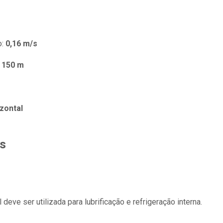
o:
0,16 m/s
:
150 m
izontal
s
eve ser utilizada para lubrificação e refrigeração interna.