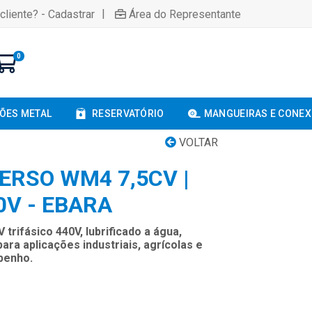
|
cliente? - Cadastrar
Área do Representante
0
ÕES METAL
RESERVATÓRIO
MANGUEIRAS E CONE
VOLTAR
RSO WM4 7,5CV |
0V - EBARA
rifásico 440V, lubrificado a água,
ara aplicações industriais, agrícolas e
penho.