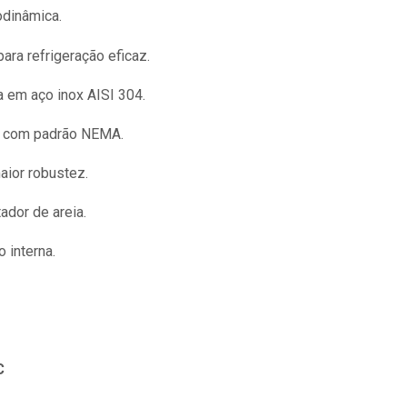
odinâmica.
ara refrigeração eficaz.
 em aço inox AISI 304.
el com padrão NEMA.
aior robustez.
ador de areia.
 interna.
C