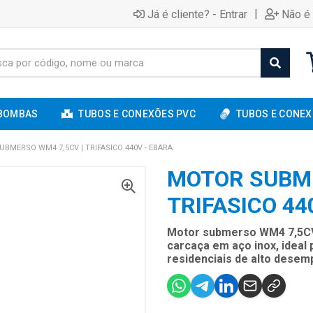
|
Já é cliente? - Entrar
Não é 
BOMBAS
TUBOS E CONEXÕES PVC
TUBOS E CONEX
BMERSO WM4 7,5CV | TRIFASICO 440V - EBARA
MOTOR SUBME
TRIFASICO 44
Motor submerso WM4 7,5CV t
carcaça em aço inox, ideal p
residenciais de alto desem