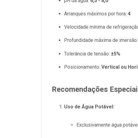
pH da água:
6,5 - 8,0
Arranques máximos por hora:
4
Velocidade mínima de refrigeraçã
Profundidade máxima de imersão
Tolerância de tensão:
±5%
Posicionamento:
Vertical ou Hor
Recomendações Especiai
Uso de Água Potável:
Exclusivamente água potável d