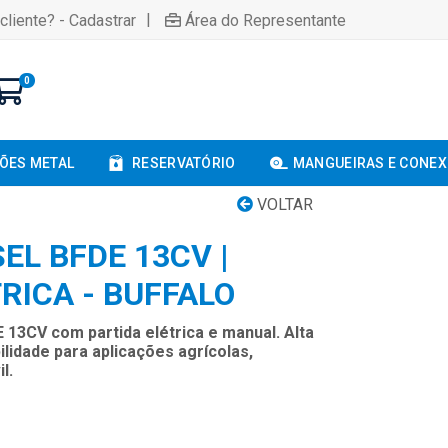
|
cliente? - Cadastrar
Área do Representante
0
ÕES METAL
RESERVATÓRIO
MANGUEIRAS E CONE
VOLTAR
EL BFDE 13CV |
RICA - BUFFALO
 13CV com partida elétrica e manual. Alta
lidade para aplicações agrícolas,
l.