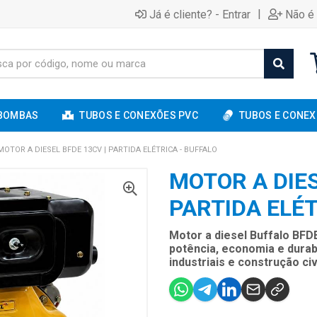
|
Já é cliente? - Entrar
Não é 
BOMBAS
TUBOS E CONEXÕES PVC
TUBOS E CONEX
MOTOR A DIESEL BFDE 13CV | PARTIDA ELÉTRICA - BUFFALO
MOTOR A DIES
PARTIDA ELÉT
Motor a diesel Buffalo BFDE
potência, economia e durabi
industriais e construção civi