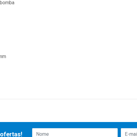
 bomba
 mm
ofertas!